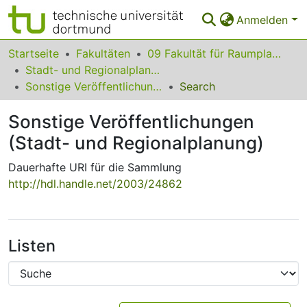
Anmelden
Bereiche & Sammlungen
Startseite
Fakultäten
09 Fakultät für Raumplanung
Stadt- und Regionalplanung
Das gesamte Repositorium
Sonstige Veröffentlichungen (Stadt- und Regionalplanung)
Search
Statistiken
Sonstige Veröffentlichungen
FAQ
(Stadt- und Regionalplanung)
Leitlinien
Dauerhafte URI für die Sammlung
http://hdl.handle.net/2003/24862
Zurück zur Startseite
Listen