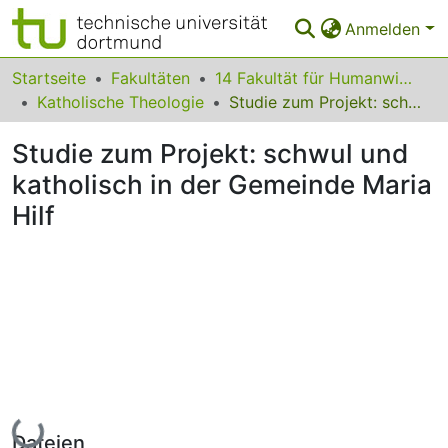
Anmelden
Bereiche & Sammlungen
Startseite
Fakultäten
14 Fakultät für Humanwissenschaften und Theologie
Katholische Theologie
Studie zum Projekt: schwul und katholisch in der Gemeinde Maria Hilf
Das gesamte Repositorium
Studie zum Projekt: schwul und
Statistiken
katholisch in der Gemeinde Maria
FAQ
Hilf
Leitlinien
Zurück zur Startseite
Lade...
Dateien