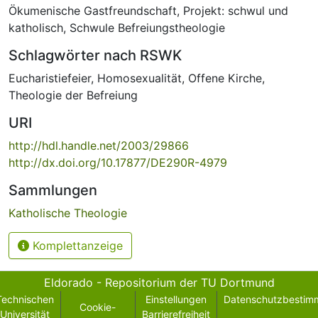
Ökumenische Gastfreundschaft
,
Projekt: schwul und
katholisch
,
Schwule Befreiungstheologie
Schlagwörter nach RSWK
Eucharistiefeier
,
Homosexualität
,
Offene Kirche
,
Theologie der Befreiung
URI
http://hdl.handle.net/2003/29866
http://dx.doi.org/10.17877/DE290R-4979
Sammlungen
Katholische Theologie
Komplettanzeige
Eldorado - Repositorium der TU Dortmund
Technischen
Einstellungen
Datenschutzbestim
Cookie-
Universität
Barrierefreiheit