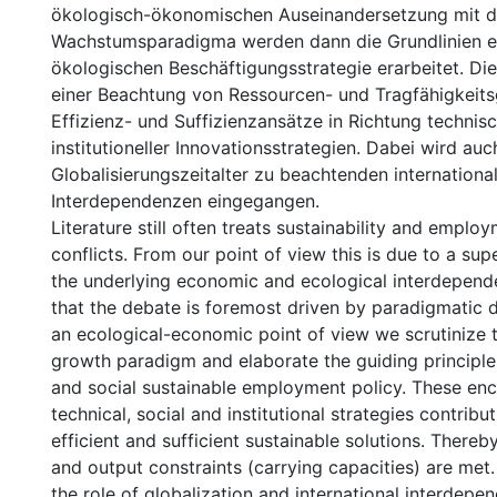
ökologisch-ökonomischen Auseinandersetzung mit d
Wachstumsparadigma werden dann die Grundlinien ei
ökologischen Beschäftigungsstrategie erarbeitet. Di
einer Beachtung von Ressourcen- und Tragfähigkeits
Effizienz- und Suffizienzansätze in Richtung technisc
institutioneller Innovationsstrategien. Dabei wird auc
Globalisierungszeitalter zu beachtenden internationa
Interdependenzen eingegangen.
Literature still often treats sustainability and emplo
conflicts. From our point of view this is due to a supe
the underlying economic and ecological interdepend
that the debate is foremost driven by paradigmatic 
an ecological-economic point of view we scrutinize t
growth paradigm and elaborate the guiding principle
and social sustainable employment policy. These en
technical, social and institutional strategies contribu
efficient and sufficient sustainable solutions. Thereby
and output constraints (carrying capacities) are met
the role of globalization and international interdepen