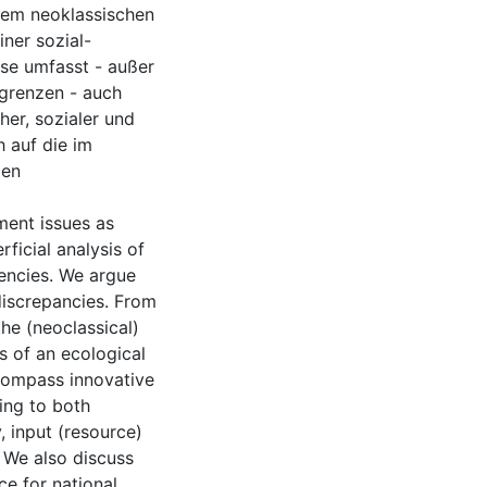
em neoklassischen
ner sozial-
ese umfasst - außer
grenzen - auch
her, sozialer und
h auf die im
len
yment issues as
rficial analysis of
encies. We argue
discrepancies. From
he (neoclassical)
s of an ecological
compass innovative
ting to both
, input (resource)
. We also discuss
ce for national