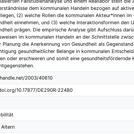
asierten Fallstudienanalyse und einem Reallabor stellt die A
rständnisse dem kommunalen Handeln bezogen auf aktive M
liegen, (2) welche Rollen die kommunalen Akteur*innen im 
dheit einnehmen, und (3) welche Interaktionsformen den Um
dheit prägen. Die empirische Analyse gibt Aufschluss darü
weisen im kommunalen Handeln an der Schnittstelle zwis
r Planung die Anerkennung von Gesundheit als Gegenstan
htigung gesundheitlicher Belange in kommunalen Entschei
en oder erschweren und somit eine gesundheitsfördernde
entgegenstehen.
l.handle.net/2003/40610
.doi.org/10.17877/DE290R-22480
ilität
Altern