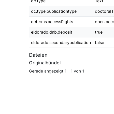
dc.type
Text
dc.type.publicationtype
doctoralT
dcterms.accessRights
open acc
eldorado.dnb.deposit
true
eldorado.secondarypublication
false
Dateien
Originalbündel
Gerade angezeigt
1 - 1 von 1