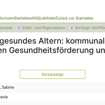
itorium
Statistiken
FAQ
Leitlinien
Zurück zur Startseite
09 Fakultät für Raumplanung
Stadt- und Regionalplanung
d gesundes Altern: kommunal
hen Gesundheitsförderung un
Kurzanzeige
, Sabine
Paula