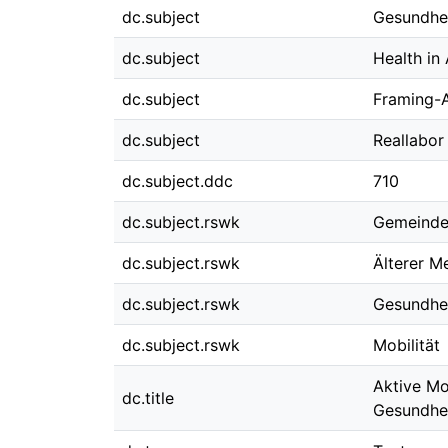
dc.subject
Gesundhe
dc.subject
Health in 
dc.subject
Framing-
dc.subject
Reallabor
dc.subject.ddc
710
dc.subject.rswk
Gemeind
dc.subject.rswk
Älterer M
dc.subject.rswk
Gesundhe
dc.subject.rswk
Mobilität
Aktive Mo
dc.title
Gesundhei