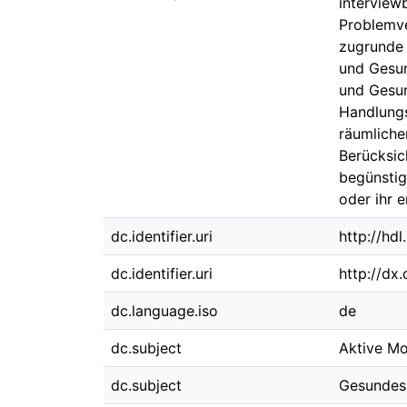
interviewb
Problemve
zugrunde 
und Gesun
und Gesun
Handlungs
räumliche
Berücksic
begünstig
oder ihr 
dc.identifier.uri
http://hd
dc.identifier.uri
http://dx
dc.language.iso
de
dc.subject
Aktive Mob
dc.subject
Gesundes 