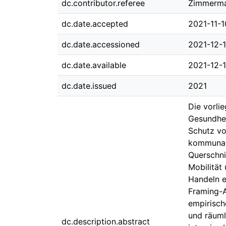
dc.contributor.referee
Zimmerma
dc.date.accepted
2021-11-1
dc.date.accessioned
2021-12-
dc.date.available
2021-12-
dc.date.issued
2021
Die vorli
Gesundhei
Schutz vo
kommunale
Querschni
Mobilität
Handeln e
Framing-A
empirisch
und räuml
dc.description.abstract