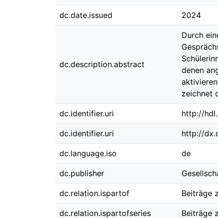
dc.date.issued
2024
Durch ein
Gesprächs
Schülerin
dc.description.abstract
denen ang
aktiviere
zeichnet 
dc.identifier.uri
http://hd
dc.identifier.uri
http://dx
dc.language.iso
de
dc.publisher
Gesellsch
dc.relation.ispartof
Beiträge 
dc.relation.ispartofseries
Beiträge 