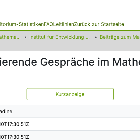
itorium
Statistiken
FAQ
Leitlinien
Zurück zur Startseite
01 Fakultät für Mathematik
Institut für Entwicklung und Erforschung des Mathematikunterrichts
ivierende Gespräche im Math
Kurzanzeige
adine
10T17:30:51Z
10T17:30:51Z