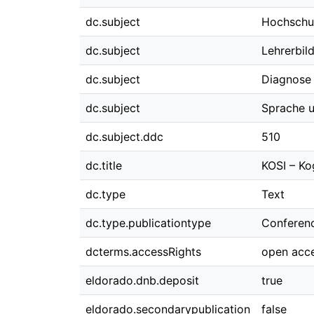
dc.subject
Hochschu
dc.subject
Lehrerbild
dc.subject
Diagnose
dc.subject
Sprache 
dc.subject.ddc
510
dc.title
KOSI – Ko
dc.type
Text
dc.type.publicationtype
Conferen
dcterms.accessRights
open acc
eldorado.dnb.deposit
true
eldorado.secondarypublication
false