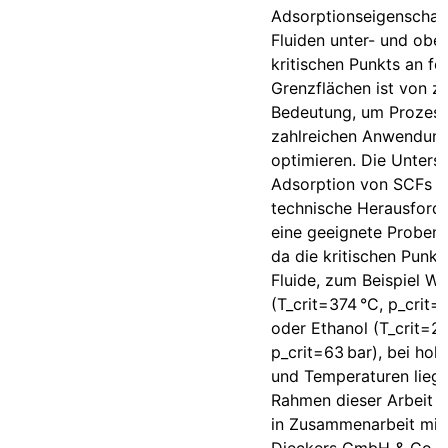
Adsorptionseigenschaf
Fluiden unter- und obe
kritischen Punkts an fe
Grenzflächen ist von ze
Bedeutung, um Prozess
zahlreichen Anwendun
optimieren. Die Unters
Adsorption von SCFs st
technische Herausford
eine geeignete Probe
da die kritischen Punkte
Fluide, zum Beispiel W
(T_crit=374 °C, p_crit=
oder Ethanol (T_crit=24
p_crit=63 bar), bei ho
und Temperaturen liege
Rahmen dieser Arbeit 
in Zusammenarbeit mit