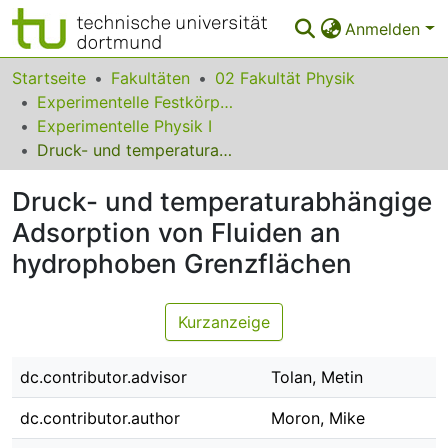
Anmelden
Bereiche & Sammlungen
Startseite
Fakultäten
02 Fakultät Physik
Experimentelle Festkörperphysik
Das gesamte Repositorium
Experimentelle Physik I
Druck- und temperaturabhängige Adsorption von Fluiden an hydrophoben Grenzflächen
Statistiken
Druck- und temperaturabhängige
FAQ
Adsorption von Fluiden an
Leitlinien
hydrophoben Grenzflächen
Zurück zur Startseite
Kurzanzeige
dc.contributor.advisor
Tolan, Metin
dc.contributor.author
Moron, Mike