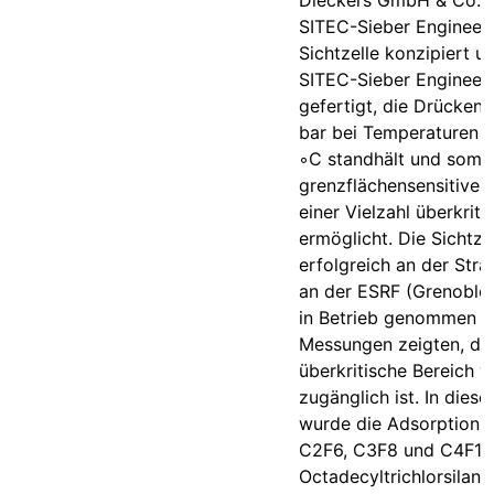
Dieckers GmbH & Co. 
SITEC-Sieber Engineer
Sichtzelle konzipiert u
SITEC-Sieber Engineer
gefertigt, die Drücken
bar bei Temperaturen b
◦C standhält und somit
grenzflächensensitive 
einer Vielzahl überkriti
ermöglicht. Die Sichtze
erfolgreich an der Strah
an der ESRF (Grenoble,
in Betrieb genommen u
Messungen zeigten, da
überkritische Bereich 
zugänglich ist. In diese
wurde die Adsorption d
C2F6, C3F8 und C4F10
Octadecyltrichlorsilan 