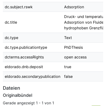
dc.subject.rswk
Adsorption
Druck- und temperatur
dc.title
Adsorption von Fluiden
hydrophoben Grenzflä
dc.type
Text
dc.type.publicationtype
PhDThesis
dcterms.accessRights
open access
eldorado.dnb.deposit
true
eldorado.secondarypublication
false
Dateien
Originalbündel
Gerade angezeigt
1 - 1 von 1