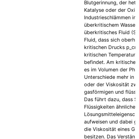
Blutgerinnung, der het
Katalyse oder der Oxid
Industrieschlämmen in
überkritischem Wasser.
überkritisches Fluid (SC
Fluid, dass sich oberha
kritischen Drucks p_cri
kritischen Temperatur T
befindet. Am kritischen
es im Volumen der Pha
Unterschiede mehr in d
oder der Viskosität zw
gasförmigen und flüssi
Das führt dazu, dass S
Flüssigkeiten ähnliche 
Lösungsmitteleigensch
aufweisen und dabei gl
die Viskosität eines Ga
besitzen. Das Verständ