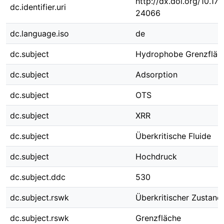
http://dx.doi.org/10.1
dc.identifier.uri
24066
dc.language.iso
de
dc.subject
Hydrophobe Grenzfläc
dc.subject
Adsorption
dc.subject
OTS
dc.subject
XRR
dc.subject
Überkritische Fluide
dc.subject
Hochdruck
dc.subject.ddc
530
dc.subject.rswk
Überkritischer Zustand
dc.subject.rswk
Grenzfläche