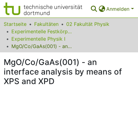
Anmelden
Bereiche & Sammlungen
Startseite
Fakultäten
02 Fakultät Physik
Experimentelle Festkörperphysik
Das gesamte Repositorium
Experimentelle Physik I
MgO/Co/GaAs(001) - an interface analysis by means of XPS and XPD
Statistiken
MgO/Co/GaAs(001) - an
FAQ
interface analysis by means of
Leitlinien
XPS and XPD
Zurück zur Startseite