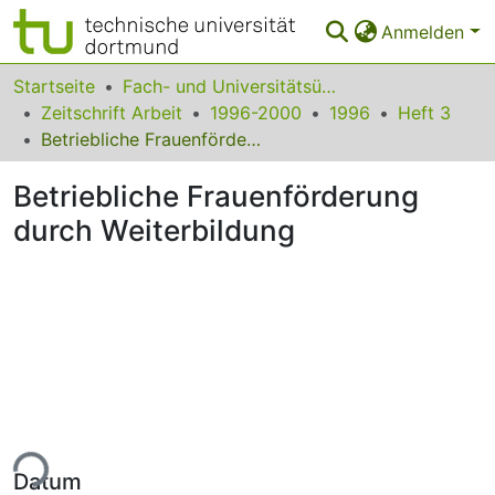
Anmelden
Bereiche & Sammlungen
Startseite
Fach- und Universitätsübergreifendes
Zeitschrift Arbeit
1996-2000
1996
Heft 3
Das gesamte Repositorium
Betriebliche Frauenförderung durch Weiterbildung
Statistiken
Betriebliche Frauenförderung
FAQ
durch Weiterbildung
Leitlinien
Zurück zur Startseite
ade...
Datum