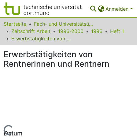
Anmelden
Bereiche & Sammlungen
Startseite
Fach- und Universitätsübergreifendes
Zeitschrift Arbeit
1996-2000
1996
Heft 1
Das gesamte Repositorium
Erwerbstätigkeiten von Rentnerinnen und Rentnern
Statistiken
Erwerbstätigkeiten von
FAQ
Rentnerinnen und Rentnern
Leitlinien
Zurück zur Startseite
Lade...
Datum