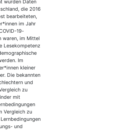
cht wurden Daten
tschland, die 2016
t bearbeiteten,
er*innen im Jahr
 COVID-19-
 waren, im Mittel
gere Lesekompetenz
 demographische
werden. Im
er*innen kleiner
er. Die bekannten
chlechtern und
Vergleich zu
inder mit
Lernbedingungen
m Vergleich zu
n Lernbedingungen
hungs- und