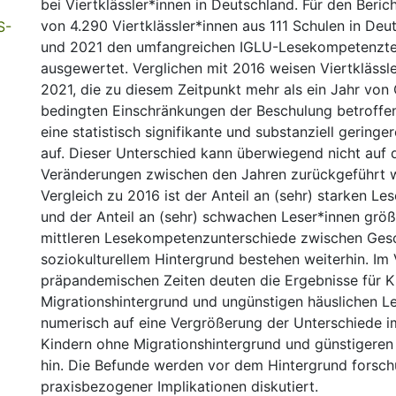
bei Viertklässler*innen in Deutschland. Für den Beri
von 4.290 Viertklässler*innen aus 111 Schulen in Deu
S-
und 2021 den umfangreichen IGLU-Lesekompetenztes
ausgewertet. Verglichen mit 2016 weisen Viertklässl
2021, die zu diesem Zeitpunkt mehr als ein Jahr von
bedingten Einschränkungen der Beschulung betroffen
eine statistisch signifikante und substanziell gerin
auf. Dieser Unterschied kann überwiegend nicht auf
Veränderungen zwischen den Jahren zurückgeführt 
Vergleich zu 2016 ist der Anteil an (sehr) starken Les
und der Anteil an (sehr) schwachen Leser*innen größ
mittleren Lesekompetenzunterschiede zwischen Ges
soziokulturellem Hintergrund bestehen weiterhin. Im 
präpandemischen Zeiten deuten die Ergebnisse für K
Migrationshintergrund und ungünstigen häuslichen 
numerisch auf eine Vergrößerung der Unterschiede i
Kindern ohne Migrationshintergrund und günstigere
hin. Die Befunde werden vor dem Hintergrund forsc
praxisbezogener Implikationen diskutiert.