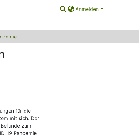
Anmelden
Die COVID-19 Pandemie und Lesekompetenz von Viertklässler*innen
n
ungen für die
em mit sich. Der
te Befunde zum
ID-19 Pandemie