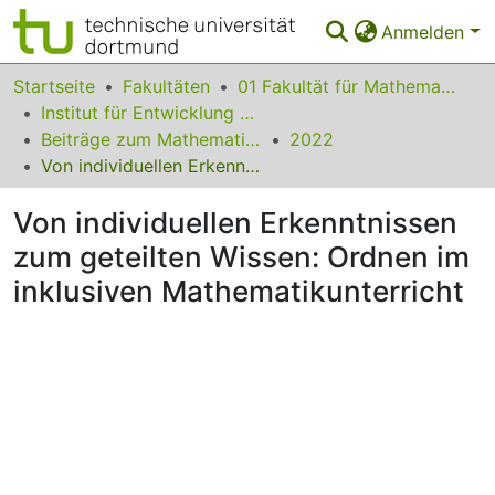
Anmelden
Bereiche & Sammlungen
Startseite
Fakultäten
01 Fakultät für Mathematik
Institut für Entwicklung und Erforschung des Mathematikunterrichts
Das gesamte Repositorium
Beiträge zum Mathematikunterricht
2022
Von individuellen Erkenntnissen zum geteilten Wissen: Ordnen im inklusiven Mathematikunterricht
Statistiken
Von individuellen Erkenntnissen
FAQ
zum geteilten Wissen: Ordnen im
Leitlinien
inklusiven Mathematikunterricht
Zurück zur Startseite