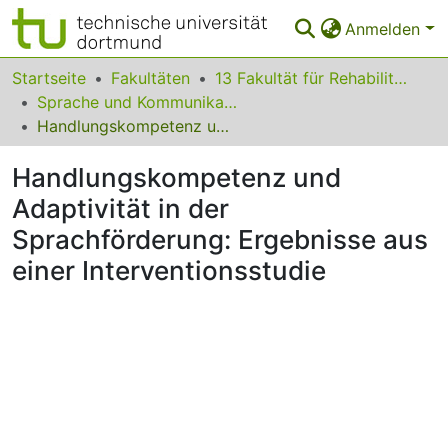
Anmelden
Bereiche & Sammlungen
Startseite
Fakultäten
13 Fakultät für Rehabilitationswissenschaften
Sprache und Kommunikation
Das gesamte Repositorium
Handlungskompetenz und Adaptivität in der Sprachförderung: Ergebnisse aus einer Interventionsstudie
Statistiken
Handlungskompetenz und
FAQ
Adaptivität in der
Sprachförderung: Ergebnisse aus
Leitlinien
einer Interventionsstudie
Zurück zur Startseite