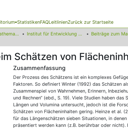
itorium
Statistiken
FAQ
Leitlinien
Zurück zur Startseite
01 Fakultät für Mathematik
Institut für Entwicklung und Erforschung des Mathematikunterrichts
eim Schätzen von Flächeninh
Zusammenfassung
Der Prozess des Schätzens ist ein komplexes Gefüge
Faktoren. So definiert Winter (1992) das Schätzen al
Zusammenspiel von Wahrnehmen, Erinnern, Inbezieh
und Rechnen“ (ebd., S. 19). Viele Studien haben das
Längen und Volumina untersucht, jedoch ist die Fors
Schätzen von Flächeninhalten gering. Heinze et al. (2
für das Längenschätzen sieben Situationen, in denen
präsentiert werden kann (z.B. berührbar oder nicht).