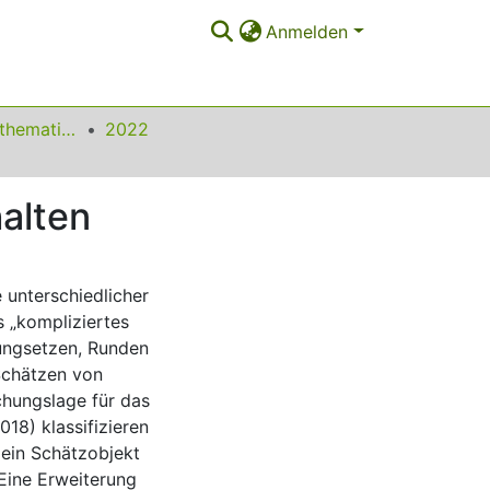
Anmelden
Beiträge zum Mathematikunterricht
2022
alten
 unterschiedlicher
s „kompliziertes
ungsetzen, Runden
 Schätzen von
chungslage für das
018) klassifizieren
 ein Schätzobjekt
 Eine Erweiterung