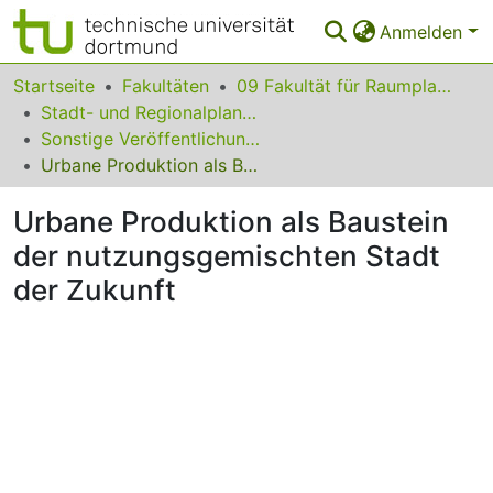
Anmelden
Bereiche & Sammlungen
Startseite
Fakultäten
09 Fakultät für Raumplanung
Stadt- und Regionalplanung
Das gesamte Repositorium
Sonstige Veröffentlichungen (Stadt- und Regionalplanung)
Urbane Produktion als Baustein der nutzungsgemischten Stadt der Zukunft
Statistiken
Urbane Produktion als Baustein
FAQ
der nutzungsgemischten Stadt
Leitlinien
der Zukunft
Zurück zur Startseite