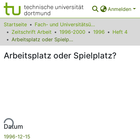
Anmelden
Bereiche & Sammlungen
Startseite
Fach- und Universitätsübergreifendes
Zeitschrift Arbeit
1996-2000
1996
Heft 4
Das gesamte Repositorium
Arbeitsplatz oder Spielplatz?
Statistiken
Arbeitsplatz oder Spielplatz?
FAQ
Leitlinien
Zurück zur Startseite
ade...
Datum
1996-12-15