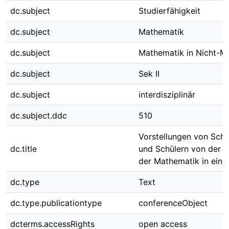
dc.subject
Studierfähigkeit
dc.subject
Mathematik
dc.subject
Mathematik in Nicht-M
dc.subject
Sek II
dc.subject
interdisziplinär
dc.subject.ddc
510
Vorstellungen von Schü
dc.title
und Schülern von der 
der Mathematik in ein
dc.type
Text
dc.type.publicationtype
conferenceObject
dcterms.accessRights
open access