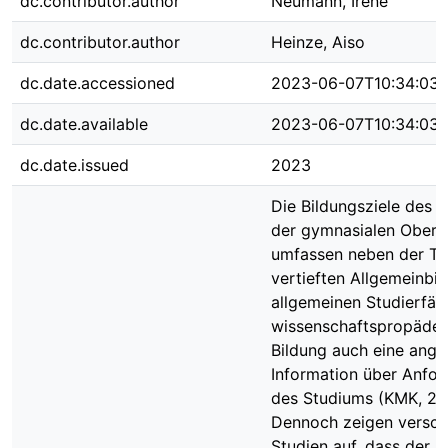
dc.contributor.author
Neumann, Irene
dc.contributor.author
Heinze, Aiso
dc.date.accessioned
2023-06-07T10:34:03
dc.date.available
2023-06-07T10:34:03
dc.date.issued
2023
Die Bildungsziele des U
der gymnasialen Obers
umfassen neben der Tri
vertieften Allgemeinbil
allgemeinen Studierfäh
wissenschaftspropädeu
Bildung auch eine ang
Information über Anfo
des Studiums (KMK, 20
Dennoch zeigen versch
Studien auf, dass der