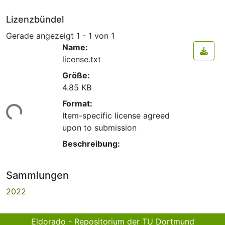
Lizenzbündel
Gerade angezeigt
1 - 1 von 1
Name:
license.txt
Größe:
4.85 KB
Format:
ade...
Item-specific license agreed
upon to submission
Beschreibung:
Sammlungen
2022
Eldorado - Repositorium der TU Dortmund