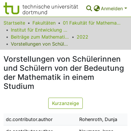
Anmelden
Bereiche & Sammlungen
Startseite
Fakultäten
01 Fakultät für Mathematik
Institut für Entwicklung und Erforschung des Mathematikunterrichts
Das gesamte Repositorium
Beiträge zum Mathematikunterricht
2022
Vorstellungen von Schülerinnen und Schülern von der Bedeutung der Mathematik in einem Studium
Statistiken
Vorstellungen von Schülerinnen
FAQ
und Schülern von der Bedeutung
Leitlinien
der Mathematik in einem
Zurück zur Startseite
Studium
Kurzanzeige
dc.contributor.author
Rohenroth, Dunja