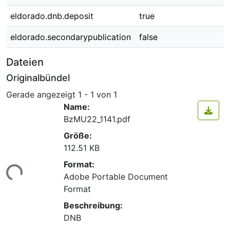
eldorado.dnb.deposit
true
eldorado.secondarypublication
false
Dateien
Originalbündel
Gerade angezeigt
1 - 1 von 1
Name:
BzMU22_1141.pdf
Größe:
112.51 KB
Format:
ade...
Adobe Portable Document
Format
Beschreibung:
DNB