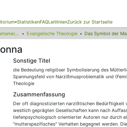
itorium
Statistiken
FAQ
Leitlinien
Zurück zur Startseite
14 Fakultät für Humanwissenschaften und Theologie
Evangelische Theologie
Das Symbol der M
donna
Sonstige Titel
die Bedeutung religiöser Symbolisierung des Mütterl
Spannungsfeld von Narzißmusproblematik und (Femin
Theologie
Zusammenfassung
Der oft diagnostizierten narzißtischen Bedürftigkeit 
westlich geprägten Gesellschaften kann nach Auffas
tiefenpsychologisch orientierter Autoren nur durch ein
"mutterspezifisches" Verhalten begegnet werden. Die