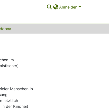
Anmelden
adonna
ichen im
istischer)
vieler Menschen in
sung
 letztlich
 in der Kindheit