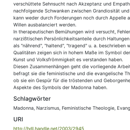
verschüttete Sehnsucht nach Akzeptanz und Empath
nachfolgende Schwanken zwischen Grandiosität und 
kann weder durch Forderungen noch durch Appelle a
Willen ausbalanciert werden.
In therapeutischen Bemühungen wird versucht, Fehle
narzißtischen Persönlichkeitsanteile durch Haltunge
als "nährend", "haltend", "tragend" u. a. beschrieben
Qualitäten zeigen sich in hohem Maße im Symbol de
Kunst und Volksfrömmigkeit es verstanden haben.
Diesen Zusammenhängen geht die vorliegende Arbeit
befragt sie die feministische und die evangelische T
ob sie ein Gespür für die tröstenden und Geborgenh
Aspekte des Symbols der Madonna haben.
Schlagwörter
Madonna
,
Narzismus
,
Feministische Theologie
,
Evang
URI
http://hdl.handle.net/2003/2945