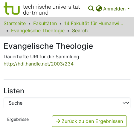
Anmelden
Bereiche & Sammlungen
Startseite
Fakultäten
14 Fakultät für Humanwissenschaften und Theologie
Evangelische Theologie
Search
Das gesamte Repositorium
Evangelische Theologie
Statistiken
Dauerhafte URI für die Sammlung
FAQ
http://hdl.handle.net/2003/234
Leitlinien
Zurück zur Startseite
Listen
Ergebnisse
Zurück zu den Ergebnissen