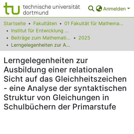
Anmelden
Bereiche & Sammlungen
Startseite
Fakultäten
01 Fakultät für Mathematik
Institut für Entwicklung und Erforschung des Mathematikunterrichts
Das gesamte Repositorium
Beiträge zum Mathematikunterricht
2025
Lerngelegenheiten zur Ausbildung einer relationalen Sicht auf das Gleichheitszeichen - eine Analyse der syntaktischen Struktur von Gleichungen in Schulbüchern der Primarstufe
Statistiken
Lerngelegenheiten zur
FAQ
Ausbildung einer relationalen
Leitlinien
Sicht auf das Gleichheitszeichen
Zurück zur Startseite
- eine Analyse der syntaktischen
Struktur von Gleichungen in
Schulbüchern der Primarstufe