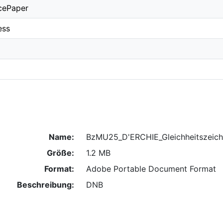
cePaper
ess
Name:
BzMU25_D'ERCHIE_Gleichheitszeich
Größe:
1.2 MB
Format:
Adobe Portable Document Format
Beschreibung:
DNB