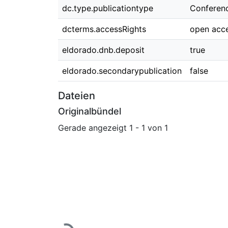
dc.type.publicationtype
Conferen
dcterms.accessRights
open acc
eldorado.dnb.deposit
true
eldorado.secondarypublication
false
Dateien
Originalbündel
Gerade angezeigt
1 - 1 von 1