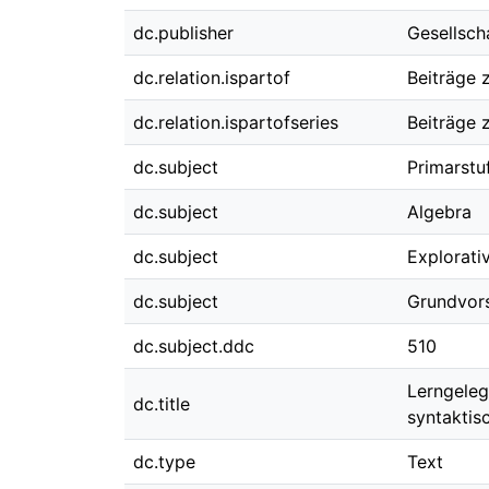
dc.publisher
Gesellsch
dc.relation.ispartof
Beiträge 
dc.relation.ispartofseries
Beiträge 
dc.subject
Primarstu
dc.subject
Algebra
dc.subject
Explorati
dc.subject
Grundvors
dc.subject.ddc
510
Lerngeleg
dc.title
syntaktis
dc.type
Text