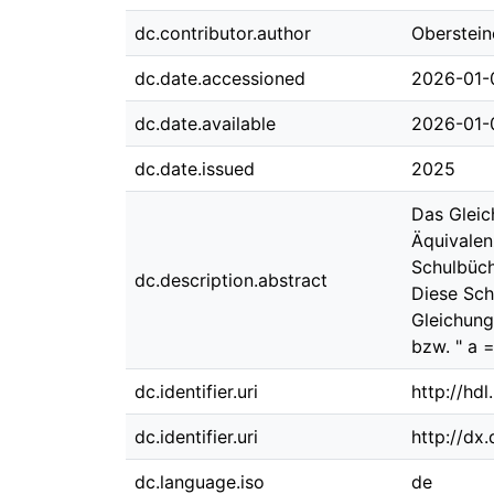
dc.contributor.author
Oberstein
dc.date.accessioned
2026-01-
dc.date.available
2026-01-
dc.date.issued
2025
Das Gleic
Äquivalen
Schulbüch
dc.description.abstract
Diese Sch
Gleichung
bzw. " a =
dc.identifier.uri
http://hd
dc.identifier.uri
http://dx
dc.language.iso
de