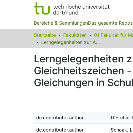
Bereiche & Sammlungen
Das gesamte Repos
Startseite
Fakultäten
Lerngelegenheiten zur Ausbildung einer relationalen Sicht auf das Gleichheitszeichen - eine Analyse der syntaktischen Struktur von Gleichungen in Schulbüchern der Primarstufe
Lerngelegenheiten zu
Gleichheitszeichen -
Gleichungen in Schu
dc.contributor.author
D'Erchie,
dc.contributor.author
Schaak, L