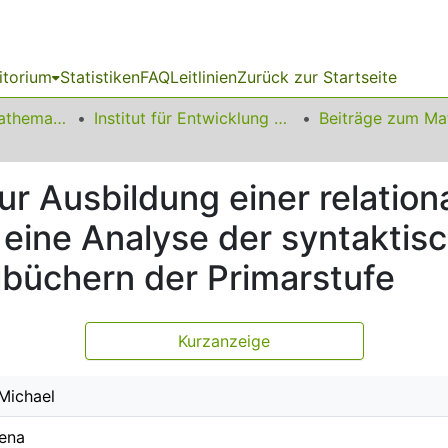
itorium
Statistiken
FAQ
Leitlinien
Zurück zur Startseite
01 Fakultät für Mathematik
Institut für Entwicklung und Erforschung des Mathematikunterrichts
r Ausbildung einer relation
 eine Analyse der syntaktis
lbüchern der Primarstufe
Kurzanzeige
 Michael
ena