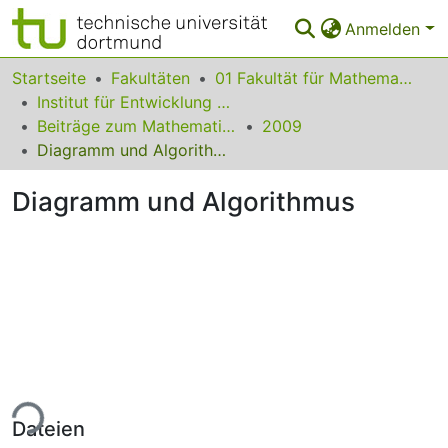
Anmelden
Bereiche & Sammlungen
Startseite
Fakultäten
01 Fakultät für Mathematik
Institut für Entwicklung und Erforschung des Mathematikunterrichts
Das gesamte Repositorium
Beiträge zum Mathematikunterricht
2009
Diagramm und Algorithmus
Statistiken
Diagramm und Algorithmus
FAQ
Leitlinien
Zurück zur Startseite
ade...
Dateien