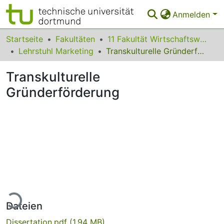
Anmelden
Bereiche & Sammlungen
Startseite
Fakultäten
11 Fakultät Wirtschaftswissenschaften
Lehrstuhl Marketing
Transkulturelle Gründerförderung
Das gesamte Repositorium
Transkulturelle
Statistiken
Gründerförderung
FAQ
Leitlinien
Zurück zur Startseite
Lade...
Dateien
Dissertation.pdf
(1.94 MB)