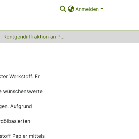
Anmelden
Röntgendiiffraktion an Papier und Vulkanfiber
ter Werkstoff. Er
iele wünschenswerte
gen. Aufgrund
rdölbasierten
toff Papier mittels