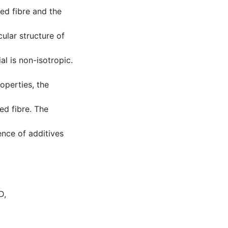
zed fibre and the
cular structure of
al is non-isotropic.
operties, the
ed fibre. The
ence of additives
D
,