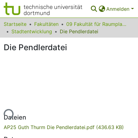
Anmelden
Bereiche & Sammlungen
Startseite
Fakultäten
09 Fakultät für Raumplanung
Stadtentwicklung
Die Pendlerdatei
Das gesamte Repositorium
Die Pendlerdatei
Statistiken
FAQ
Leitlinien
Zurück zur Startseite
ade...
Dateien
AP25 Guth Thurm Die Pendlerdatei.pdf
(436.63 KB)