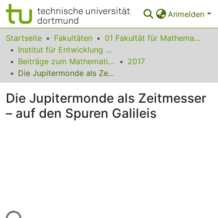
Anmelden
Bereiche & Sammlungen
Startseite
Fakultäten
01 Fakultät für Mathematik
Institut für Entwicklung und Erforschung des Mathematikunterrichts
Das gesamte Repositorium
Beiträge zum Mathematikunterricht
2017
Die Jupitermonde als Zeitmesser – auf den Spuren Galileis
Statistiken
Die Jupitermonde als Zeitmesser
FAQ
– auf den Spuren Galileis
Leitlinien
Zurück zur Startseite