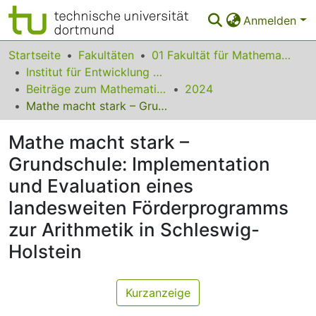
Anmelden
Bereiche & Sammlungen
Startseite
Fakultäten
01 Fakultät für Mathematik
Institut für Entwicklung und Erforschung des Mathematikunterrichts
Das gesamte Repositorium
Beiträge zum Mathematikunterricht
2024
Mathe macht stark – Grundschule: Implementation und Evaluation eines landesweiten Förderprogramms zur Arithmetik in Schleswig-Holstein
Statistiken
Mathe macht stark –
FAQ
Grundschule: Implementation
Leitlinien
und Evaluation eines
Zurück zur Startseite
landesweiten Förderprogramms
zur Arithmetik in Schleswig-
Holstein
Kurzanzeige