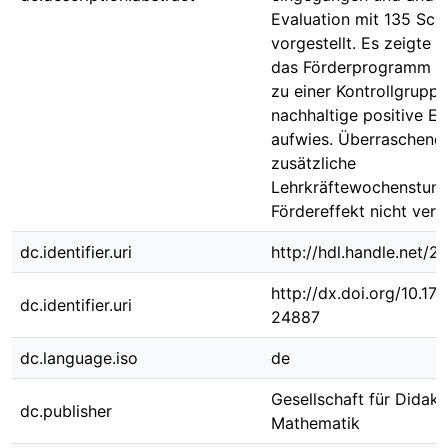
Evaluation mit 135 Sch
vorgestellt. Es zeigte s
das Förderprogramm im
zu einer Kontrollgruppe
nachhaltige positive Ef
aufwies. Überraschend 
zusätzliche
Lehrkräftewochenstun
Fördereffekt nicht vers
dc.identifier.uri
http://hdl.handle.net/
http://dx.doi.org/10.1
dc.identifier.uri
24887
dc.language.iso
de
Gesellschaft für Didakt
dc.publisher
Mathematik