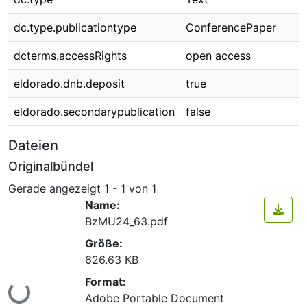
dc.type.publicationtype
ConferencePaper
dcterms.accessRights
open access
eldorado.dnb.deposit
true
eldorado.secondarypublication
false
Dateien
Originalbündel
Gerade angezeigt
1 - 1 von 1
Name:
BzMU24_63.pdf
Größe:
626.63 KB
Format:
Lade...
Adobe Portable Document