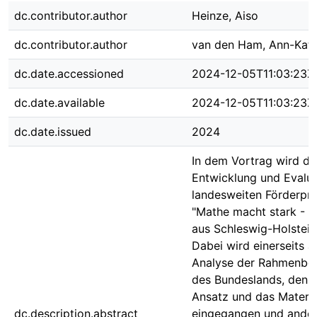
dc.contributor.author
Heinze, Aiso
dc.contributor.author
van den Ham, Ann-Katr
dc.date.accessioned
2024-12-05T11:03:23Z
dc.date.available
2024-12-05T11:03:23Z
dc.date.issued
2024
In dem Vortrag wird di
Entwicklung und Evalua
landesweiten Förderp
"Mathe macht stark - G
aus Schleswig-Holstein 
Dabei wird einerseits a
Analyse der Rahmenbe
des Bundeslands, den d
Ansatz und das Materia
dc.description.abstract
eingegangen und andere