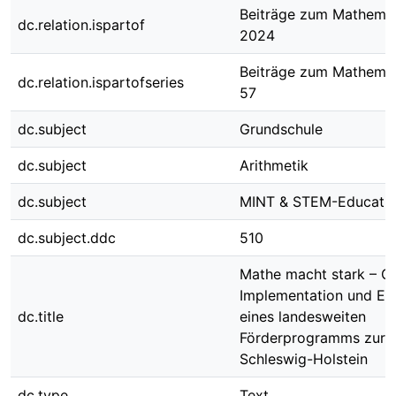
Beiträge zum Mathemat
dc.relation.ispartof
2024
Beiträge zum Mathemat
dc.relation.ispartofseries
57
dc.subject
Grundschule
dc.subject
Arithmetik
dc.subject
MINT & STEM-Educati
dc.subject.ddc
510
Mathe macht stark – G
Implementation und Ev
dc.title
eines landesweiten
Förderprogramms zur A
Schleswig-Holstein
dc.type
Text