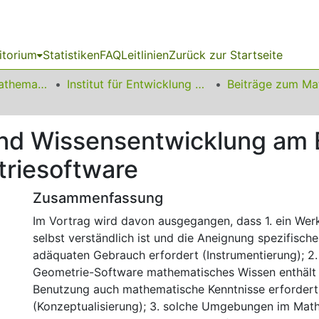
itorium
Statistiken
FAQ
Leitlinien
Zurück zur Startseite
01 Fakultät für Mathematik
Institut für Entwicklung und Erforschung des Mathematikunterrichts
nd Wissensentwicklung am B
riesoftware
Zusammenfassung
Im Vortrag wird davon ausgegangen, dass 1. ein Wer
selbst verständlich ist und die Aneignung spezifisch
adäquaten Gebrauch erfordert (Instrumentierung); 2
Geometrie-Software mathematisches Wissen enthält 
Benutzung auch mathematische Kenntnisse erfordert
(Konzeptualisierung); 3. solche Umgebungen im Math