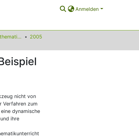
Anmelden
Beiträge zum Mathematikunterricht
2005
eispiel
kzeug nicht von
er Verfahren zum
. eine dynamische
und ihre
ematikunterricht