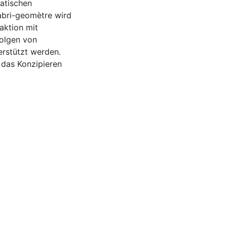
atischen
Cabri-geomètre wird
aktion mit
folgen von
erstützt werden.
 das Konzipieren