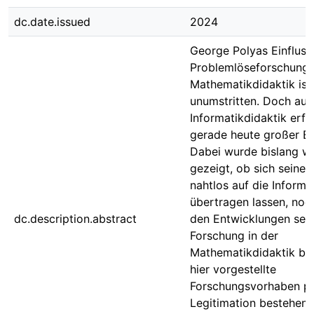
dc.date.issued
2024
George Polyas Einfluss
Problemlöseforschung 
Mathematikdidaktik ist
unumstritten. Doch auc
Informatikdidaktik erfre
gerade heute großer Bel
Dabei wurde bislang w
gezeigt, ob sich seine 
nahtlos auf die Informa
übertragen lassen, noch
dc.description.abstract
den Entwicklungen sein
Forschung in der
Mathematikdidaktik bef
hier vorgestellte
Forschungsvorhaben pla
Legitimation bestehend