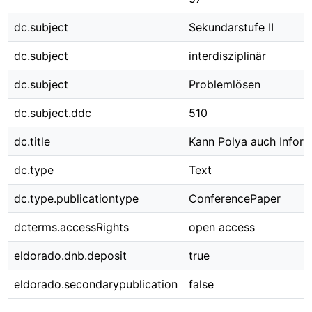
dc.subject
Sekundarstufe II
dc.subject
interdisziplinär
dc.subject
Problemlösen
dc.subject.ddc
510
dc.title
Kann Polya auch Inform
dc.type
Text
dc.type.publicationtype
ConferencePaper
dcterms.accessRights
open access
eldorado.dnb.deposit
true
eldorado.secondarypublication
false