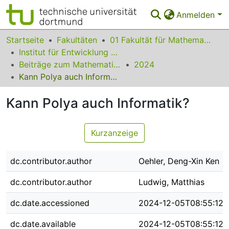
Anmelden
Bereiche & Sammlungen
Startseite
Fakultäten
01 Fakultät für Mathematik
Institut für Entwicklung und Erforschung des Mathematikunterrichts
Das gesamte Repositorium
Beiträge zum Mathematikunterricht
2024
Kann Polya auch Informatik?
Statistiken
Kann Polya auch Informatik?
FAQ
Leitlinien
Kurzanzeige
Zurück zur Startseite
dc.contributor.author
Oehler, Deng-Xin Ken
dc.contributor.author
Ludwig, Matthias
dc.date.accessioned
2024-12-05T08:55:12Z
dc.date.available
2024-12-05T08:55:12Z