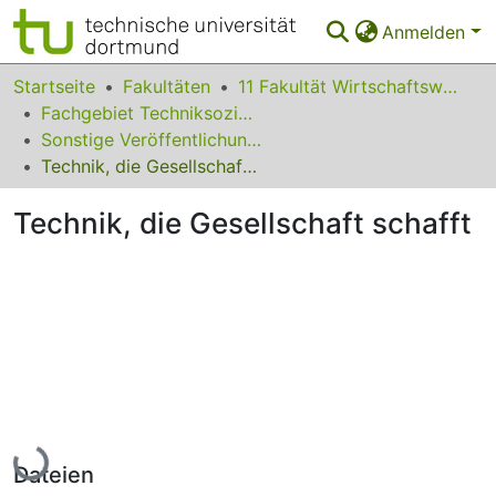
Anmelden
Bereiche & Sammlungen
Startseite
Fakultäten
11 Fakultät Wirtschaftswissenschaften
Fachgebiet Techniksoziologie
Das gesamte Repositorium
Sonstige Veröffentlichungen
Technik, die Gesellschaft schafft
Statistiken
Technik, die Gesellschaft schafft
FAQ
Leitlinien
Zurück zur Startseite
Lade...
Dateien