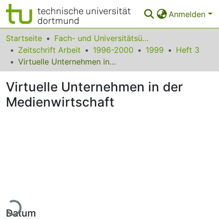
Anmelden
Bereiche & Sammlungen
Startseite
Fach- und Universitätsübergreifendes
Zeitschrift Arbeit
1996-2000
1999
Heft 3
Das gesamte Repositorium
Virtuelle Unternehmen in der Medienwirtschaft
Statistiken
Virtuelle Unternehmen in der
FAQ
Medienwirtschaft
Leitlinien
Zurück zur Startseite
Lade...
Datum