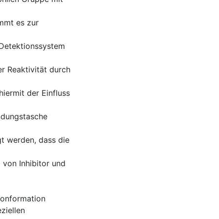
mmt es zur
s Detektionssystem
er Reaktivität durch
iermit der Einfluss
indungstasche
gt werden, dass die
von Inhibitor und
ekonformation
ziellen