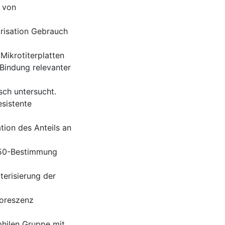
 von
risation Gebrauch
ikrotiterplatten
 Bindung relevanter
sch untersucht.
esistente
ation des Anteils an
IC50-Bestimmung
terisierung der
uoreszenz
philen Gruppe mit