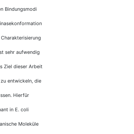
ven Bindungsmodi
 Kinasekonformation
d Charakterisierung
st sehr aufwendig
 Ziel dieser Arbeit
u entwickeln, die
assen. Hierfür
nt in E. coli
ganische Moleküle