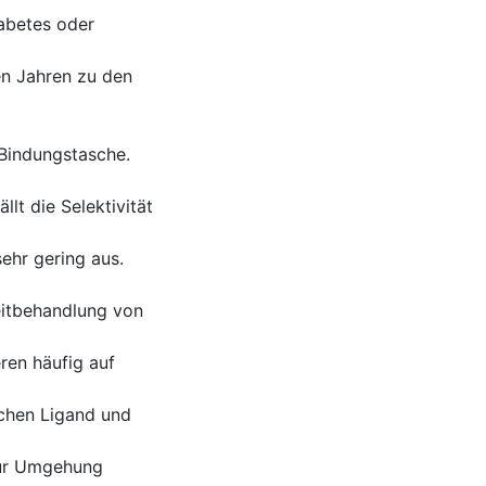
abetes oder
en Jahren zu den
-Bindungstasche.
lt die Selektivität
ehr gering aus.
eitbehandlung von
eren häufig auf
chen Ligand und
 Zur Umgehung