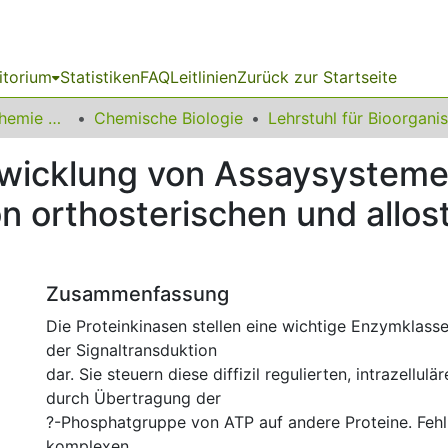
itorium
Statistiken
FAQ
Leitlinien
Zurück zur Startseite
03 Fakultät für Chemie und Chemische Biologie
Chemische Biologie
twicklung von Assaysystem
n orthosterischen und allos
Zusammenfassung
Die Proteinkinasen stellen eine wichtige Enzymklasse
der Signaltransduktion
dar. Sie steuern diese diffizil regulierten, intrazellu
durch Übertragung der
?-Phosphatgruppe von ATP auf andere Proteine. Fehl
komplexen