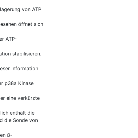
nlagerung von ATP
esehen öffnet sich
er ATP-
ion stabilisieren.
ieser Information
der p38a Kinase
er eine verkürzte
ich enthält die
rd die Sonde von
en ß-