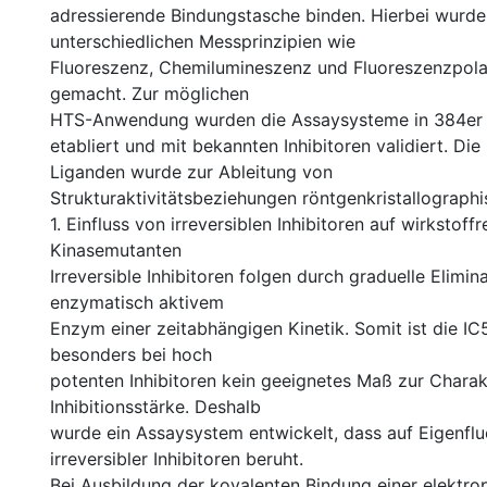
adressierende Bindungstasche binden. Hierbei wurde
unterschiedlichen Messprinzipien wie
Fluoreszenz, Chemilumineszenz und Fluoreszenzpola
gemacht. Zur möglichen
HTS-Anwendung wurden die Assaysysteme in 384er M
etabliert und mit bekannten Inhibitoren validiert. Die
Liganden wurde zur Ableitung von
Strukturaktivitätsbeziehungen röntgenkristallographi
1. Einfluss von irreversiblen Inhibitoren auf wirkstoffr
Kinasemutanten
Irreversible Inhibitoren folgen durch graduelle Elimin
enzymatisch aktivem
Enzym einer zeitabhängigen Kinetik. Somit ist die 
besonders bei hoch
potenten Inhibitoren kein geeignetes Maß zur Charak
Inhibitionsstärke. Deshalb
wurde ein Assaysystem entwickelt, dass auf Eigenfl
irreversibler Inhibitoren beruht.
Bei Ausbildung der kovalenten Bindung einer elektro