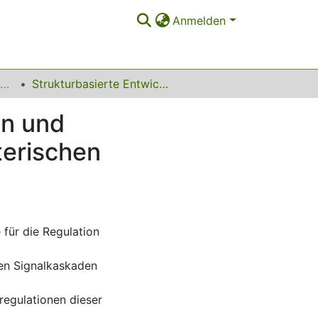
Anmelden
Lehrstuhl für Bioorganische Chemie
Strukturbasierte Entwicklung von Assaysystemen und Charakterisierung von orthosterischen und allosterischen Kinaseinhibitoren
en und
terischen
 für die Regulation
lären Signalkaskaden
regulationen dieser