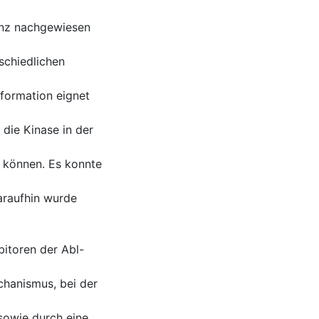
enz nachgewiesen
schiedlichen
formation eignet
die Kinase in der
 können. Es konnte
araufhin wurde
bitoren der Abl-
chanismus, bei der
owie durch eine