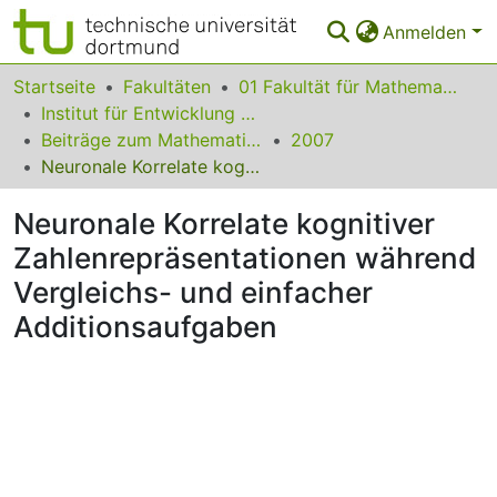
Anmelden
Bereiche & Sammlungen
Startseite
Fakultäten
01 Fakultät für Mathematik
Institut für Entwicklung und Erforschung des Mathematikunterrichts
Das gesamte Repositorium
Beiträge zum Mathematikunterricht
2007
Neuronale Korrelate kognitiver Zahlenrepräsentationen während Vergleichs- und einfacher Additionsaufgaben
Statistiken
Neuronale Korrelate kognitiver
FAQ
Zahlenrepräsentationen während
Leitlinien
Vergleichs- und einfacher
Zurück zur Startseite
Additionsaufgaben