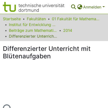
Anmelden
Bereiche & Sammlungen
Startseite
Fakultäten
01 Fakultät für Mathematik
Institut für Entwicklung und Erforschung des Mathematikunterrichts
Das gesamte Repositorium
Beiträge zum Mathematikunterricht
2014
Differenzierter Unterricht mit Blütenaufgaben
Statistiken
Differenzierter Unterricht mit
FAQ
Blütenaufgaben
Leitlinien
Zurück zur Startseite