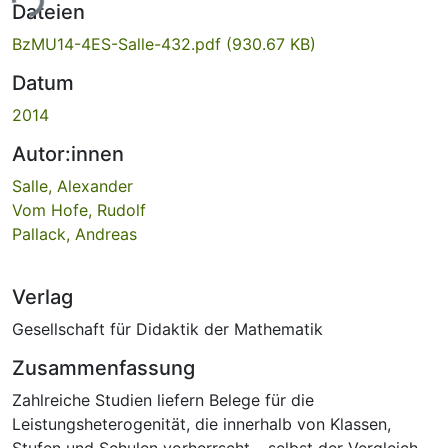
ade...
Dateien
BzMU14-4ES-Salle-432.pdf
(930.67 KB)
Datum
2014
Autor:innen
Salle, Alexander
Vom Hofe, Rudolf
Pallack, Andreas
Verlag
Gesellschaft für Didaktik der Mathematik
Zusammenfassung
Zahlreiche Studien liefern Belege für die
Leistungsheterogenität, die innerhalb von Klassen,
Stufen und Schulen vorherrscht – selbst der Vergleich