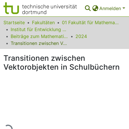
Anmelden
Bereiche & Sammlungen
Startseite
Fakultäten
01 Fakultät für Mathematik
Institut für Entwicklung und Erforschung des Mathematikunterrichts
Das gesamte Repositorium
Beiträge zum Mathematikunterricht
2024
Transitionen zwischen Vektorobjekten in Schulbüchern
Statistiken
Transitionen zwischen
FAQ
Vektorobjekten in Schulbüchern
Leitlinien
Zurück zur Startseite
Lade...