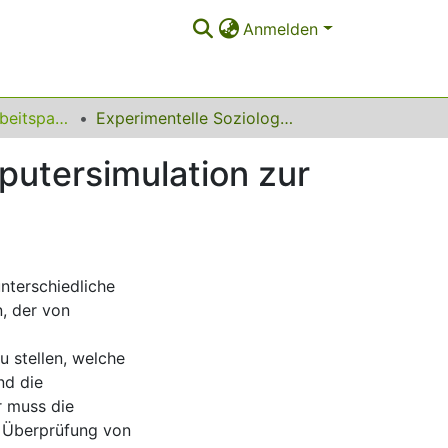
Anmelden
Soziologische Arbeitspapiere
Experimentelle Soziologie - Der Beitrag der Computersimulation zur Weiterentwicklung der soziologischen Theorie
putersimulation zur
nterschiedliche
, der von
u stellen, welche
nd die
r muss die
r Überprüfung von