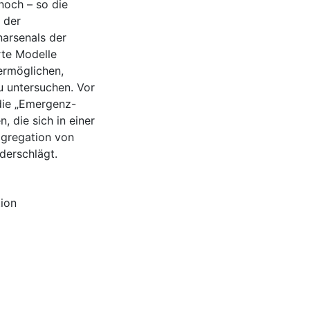
noch – so die
 der
arsenals der
erte Modelle
ermöglichen,
u untersuchen. Vor
die „Emergenz-
 die sich in einer
ggregation von
derschlägt.
ion