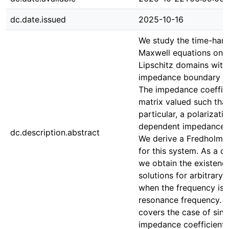
dc.date.issued
2025-10-16
We study the time-har
Maxwell equations on
Lipschitz domains with
impedance boundary co
The impedance coeffic
matrix valued such that
particular, a polarizati
dependent impedance i
dc.description.abstract
We derive a Fredholm a
for this system. As a 
we obtain the existenc
solutions for arbitrary
when the frequency is 
resonance frequency. O
covers the case of sing
impedance coefficients