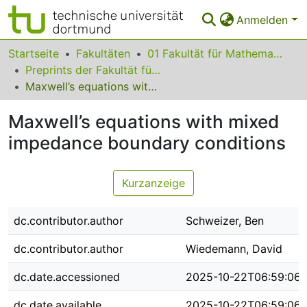
Anmelden
Bereiche & Sammlungen
Startseite
Fakultäten
01 Fakultät für Mathematik
Preprints der Fakultät für Mathematik
Das gesamte Repositorium
Maxwell’s equations with mixed impedance boundary conditions
Statistiken
Maxwell’s equations with mixed
FAQ
impedance boundary conditions
Leitlinien
Kurzanzeige
Zurück zur Startseite
dc.contributor.author
Schweizer, Ben
dc.contributor.author
Wiedemann, David
dc.date.accessioned
2025-10-22T06:59:06
dc.date.available
2025-10-22T06:59:06