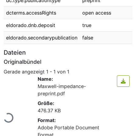
dc.type.publicationtype
preprint
dcterms.accessRights
open access
eldorado.dnb.deposit
true
eldorado.secondarypublication
false
Dateien
Originalbündel
Gerade angezeigt
1 - 1 von 1
Name:
Maxwell-impedance-
preprint.pdf
Größe:
Lade...
476.37 KB
Format:
Adobe Portable Document
Format