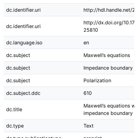
dc.identifier.uri
http://hdl.handle.net/
http://dx.doi.org/10.1
dc.identifier.uri
25810
dc.language.iso
en
dc.subject
Maxwell’s equations
dc.subject
Impedance boundary co
dc.subject
Polarization
dc.subject.ddc
610
Maxwell’s equations wi
dc.title
impedance boundary co
dc.type
Text