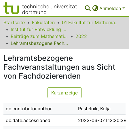
Anmelden
Bereiche & Sammlungen
Startseite
Fakultäten
01 Fakultät für Mathematik
Institut für Entwicklung und Erforschung des Mathematikunterrichts
Das gesamte Repositorium
Beiträge zum Mathematikunterricht
2022
Lehramtsbezogene Fachveranstaltungen aus Sicht von Fachdozierenden
Statistiken
Lehramtsbezogene
FAQ
Fachveranstaltungen aus Sicht
Leitlinien
von Fachdozierenden
Zurück zur Startseite
Kurzanzeige
dc.contributor.author
Pustelnik, Kolja
dc.date.accessioned
2023-06-07T12:30:38