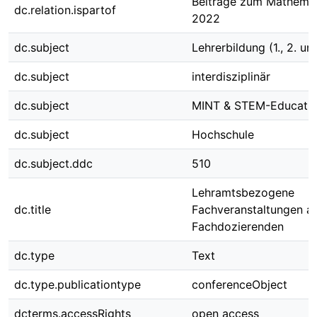
Beiträge zum Mathemat
dc.relation.ispartof
2022
dc.subject
Lehrerbildung (1., 2. un
dc.subject
interdisziplinär
dc.subject
MINT & STEM-Educati
dc.subject
Hochschule
dc.subject.ddc
510
Lehramtsbezogene
dc.title
Fachveranstaltungen au
Fachdozierenden
dc.type
Text
dc.type.publicationtype
conferenceObject
dcterms.accessRights
open access