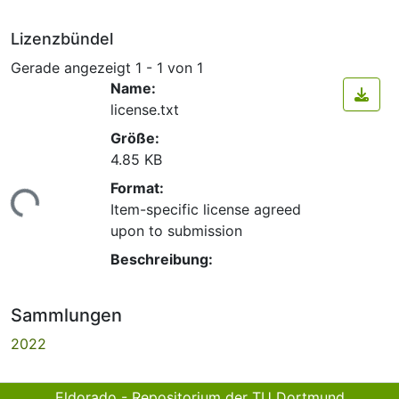
Lizenzbündel
Gerade angezeigt
1 - 1 von 1
Name:
license.txt
Größe:
4.85 KB
Format:
ade...
Item-specific license agreed
upon to submission
Beschreibung:
Sammlungen
2022
Eldorado - Repositorium der TU Dortmund