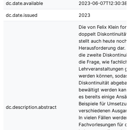
dc.date.available
2023-06-07T12:30:38
dc.date.issued
2023
Die von Felix Klein form
doppelt Diskontinuität 
stellt auch heute noch 
Herausforderung dar. 
die zweite Diskontinuitä
die Frage, wie fachlich
Lehrveranstaltungen ge
werden können, sodass
Diskontinuität abgebau
bewältigt werden kann.
es bereits einige Ansät
Beispiele für Umsetzun
dc.description.abstract
verschiedenen Ausgan
In vielen Fällen werden
Fachvorlesungen für di