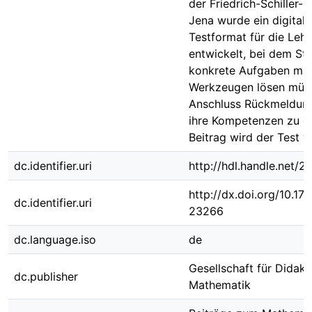
der Friedrich-Schiller- 
Jena wurde ein digitale
Testformat für die Lehr
entwickelt, bei dem St
konkrete Aufgaben mit
Werkzeugen lösen müs
Anschluss Rückmeldun
ihre Kompetenzen zu er
Beitrag wird der Test vo
dc.identifier.uri
http://hdl.handle.net/
http://dx.doi.org/10.1
dc.identifier.uri
23266
dc.language.iso
de
Gesellschaft für Didakt
dc.publisher
Mathematik