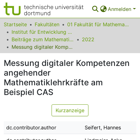
Anmelden
Bereiche & Sammlungen
Startseite
Fakultäten
01 Fakultät für Mathematik
Institut für Entwicklung und Erforschung des Mathematikunterrichts
Das gesamte Repositorium
Beiträge zum Mathematikunterricht
2022
Messung digitaler Kompetenzen angehender Mathematiklehrkräfte am Beispiel CAS
Statistiken
Messung digitaler Kompetenzen
FAQ
angehender
Leitlinien
Mathematiklehrkräfte am
Zurück zur Startseite
Beispiel CAS
Kurzanzeige
dc.contributor.author
Seifert, Hannes