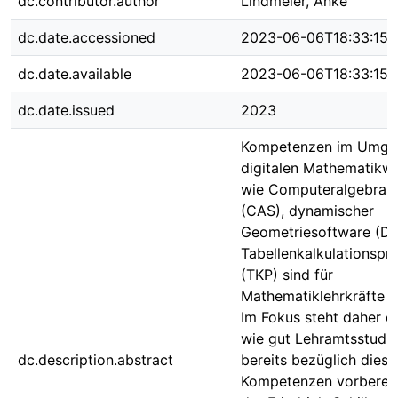
dc.contributor.author
Lindmeier, Anke
dc.date.accessioned
2023-06-06T18:33:15Z
dc.date.available
2023-06-06T18:33:15Z
dc.date.issued
2023
Kompetenzen im Umga
digitalen Mathematikw
wie Computeralgebras
(CAS), dynamischer
Geometriesoftware (D
Tabellenkalkulationsp
(TKP) sind für
Mathematiklehrkräfte u
Im Fokus steht daher di
wie gut Lehramtsstudi
dc.description.abstract
bereits bezüglich diese
Kompetenzen vorbereite