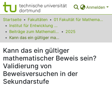
Anmelden
Bereiche & Sammlungen
Startseite
Fakultäten
01 Fakultät für Mathematik
Institut für Entwicklung und Erforschung des Mathematikunterrichts
Das gesamte Repositorium
Beiträge zum Mathematikunterricht
2025
Kann das ein gültiger mathematischer Beweis sein? Validierung von Beweisversuchen in der Sekundarstufe
Statistiken
Kann das ein gültiger
FAQ
mathematischer Beweis sein?
Leitlinien
Validierung von
Zurück zur Startseite
Beweisversuchen in der
Sekundarstufe