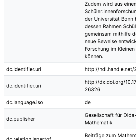
Zudem wird aus einem
Schüler:innenforschung
der Universität Bonn ber
dessen Rahmen Schüler
gemeinsam mithilfe der
neue Beweise entwicke
Forschung im Kleinen e
können.
dc.identifier.uri
http://hdl.handle.net/
http://dx.doi.org/10.1
dc.identifier.uri
26326
dc.language.iso
de
Gesellschaft für Didakt
dc.publisher
Mathematik
Beiträge zum Mathemat
dc.relation.ispartof