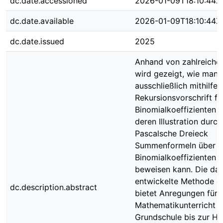
dc.date.accessioned
2026-01-09T18:10:44Z
dc.date.available
2026-01-09T18:10:44Z
dc.date.issued
2025
Anhand von zahlreichen
wird gezeigt, wie man
ausschließlich mithilfe 
Rekursionsvorschrift fü
Binomialkoeffizienten 
deren Illustration durc
Pascalsche Dreieck
Summenformeln über
Binomialkoeffizienten v
beweisen kann. Die daf
entwickelte Methode de
dc.description.abstract
bietet Anregungen für 
Mathematikunterricht v
Grundschule bis zur Ho