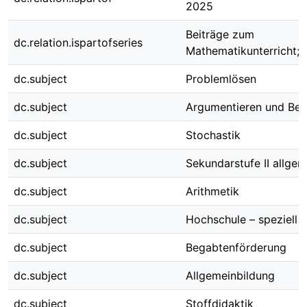
2025
Beiträge zum
dc.relation.ispartofseries
Mathematikunterricht; 
dc.subject
Problemlösen
dc.subject
Argumentieren und Be
dc.subject
Stochastik
dc.subject
Sekundarstufe II allge
dc.subject
Arithmetik
dc.subject
Hochschule – speziell 
dc.subject
Begabtenförderung
dc.subject
Allgemeinbildung
dc.subject
Stoffdidaktik