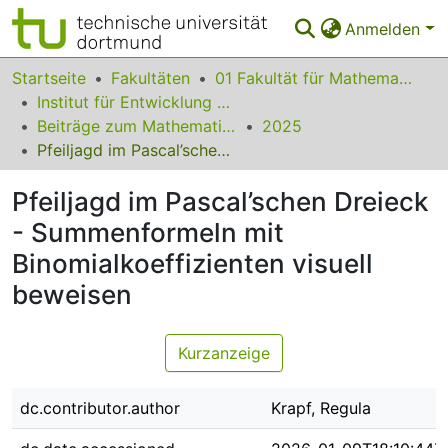
Anmelden
Bereiche & Sammlungen
Startseite
Fakultäten
01 Fakultät für Mathematik
Institut für Entwicklung und Erforschung des Mathematikunterrichts
Das gesamte Repositorium
Beiträge zum Mathematikunterricht
2025
Pfeiljagd im Pascal’schen Dreieck - Summenformeln mit Binomialkoeffizienten visuell beweisen
Statistiken
Pfeiljagd im Pascal’schen Dreieck
FAQ
- Summenformeln mit
Leitlinien
Binomialkoeffizienten visuell
Zurück zur Startseite
beweisen
Kurzanzeige
dc.contributor.author
Krapf, Regula