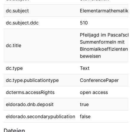
dc.subject
Elementarmathematik
dc.subject.ddc
510
Pfeiljagd im Pascal’sch
Summenformeln mit
dc.title
Binomialkoeffizienten v
beweisen
dc.type
Text
dc.type.publicationtype
ConferencePaper
dcterms.accessRights
open access
eldorado.dnb.deposit
true
eldorado.secondarypublication
false
Dateien