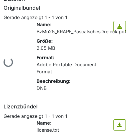
Originalbündel
Gerade angezeigt
1 - 1 von 1
Name:
BzMu25_KRAPF_PascalschesDreieck.pdf
Größe:
2.05 MB
Format:
Lade...
Adobe Portable Document
Format
Beschreibung:
DNB
Lizenzbündel
Gerade angezeigt
1 - 1 von 1
Name:
license.txt