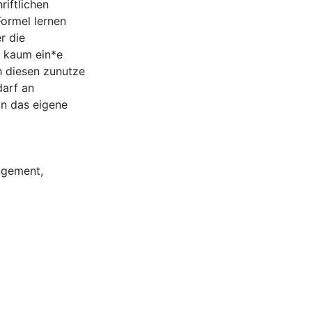
iftlichen
ormel lernen
r die
 kaum ein*e
h diesen zunutze
arf an
an das eigene
ngement
,