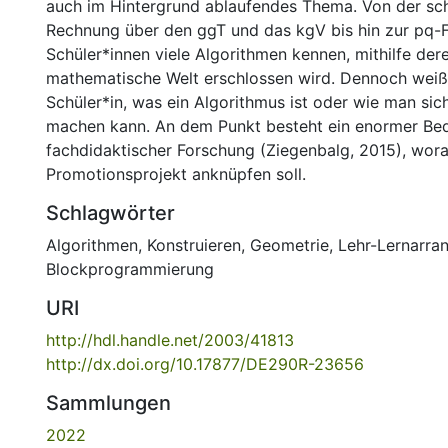
auch im Hintergrund ablaufendes Thema. Von der schr
Rechnung über den ggT und das kgV bis hin zur pq-F
Schüler*innen viele Algorithmen kennen, mithilfe dere
mathematische Welt erschlossen wird. Dennoch weiß
Schüler*in, was ein Algorithmus ist oder wie man sic
machen kann. An dem Punkt besteht ein enormer Bed
fachdidaktischer Forschung (Ziegenbalg, 2015), wor
Promotionsprojekt anknüpfen soll.
Schlagwörter
Algorithmen
,
Konstruieren
,
Geometrie
,
Lehr-Lernarra
Blockprogrammierung
URI
http://hdl.handle.net/2003/41813
http://dx.doi.org/10.17877/DE290R-23656
Sammlungen
2022