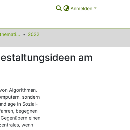
Anmelden
Beiträge zum Mathematikunterricht
2022
Gestaltungsideen am
 von Algorithmen.
Computern, sondern
undlage in Sozial-
rfahren, begegnen
n Gegenübern einen
zentrales, wenn