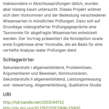
insbesondere in Abschlussprüfungen üblich, wurden
aber bislang kaum untersucht. Dieses Projekt widmet
sich dem Vorkommen und der Bedeutung verschiedener
Wissensarten in mündlichen Prüfungen. Dazu soll auf
Grundlage videografierter Prüfungsgespräche eine
Taxonomie für abgefragte Wissensarten entwickelt
werden. Der Vortrag präsentiert die Konzeption sowie
erste Ergebnisse einer Vorstudie, die als Basis für eine
vertiefte Analyse realer Prüfungen dient.
Schlagwörter
Sekundarstufe I allgemeinbildend
,
Problemlösen
,
Argumentieren und Beweisen
,
Kommunizieren
,
Sekundarstufe II allgemeinbildend
,
Leistungsmessung
und -bewertung
,
Allgemeinbildung
,
Qualitative Studie
URI
http://hdl.handle.net/2003/44132
http://dx.doi.org/10.17877/DE290R-25900