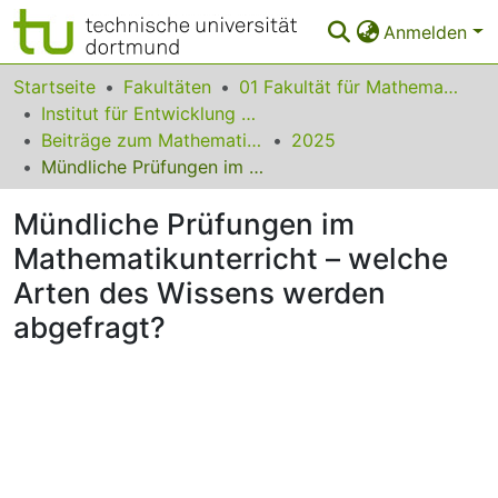
Anmelden
Bereiche & Sammlungen
Startseite
Fakultäten
01 Fakultät für Mathematik
Institut für Entwicklung und Erforschung des Mathematikunterrichts
Das gesamte Repositorium
Beiträge zum Mathematikunterricht
2025
Mündliche Prüfungen im Mathematikunterricht – welche Arten des Wissens werden abgefragt?
Statistiken
Mündliche Prüfungen im
FAQ
Mathematikunterricht – welche
Leitlinien
Arten des Wissens werden
Zurück zur Startseite
abgefragt?