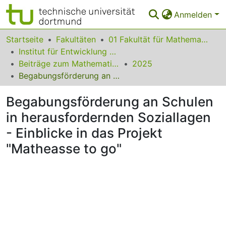
Anmelden
Bereiche & Sammlungen
Startseite
Fakultäten
01 Fakultät für Mathematik
Institut für Entwicklung und Erforschung des Mathematikunterrichts
Das gesamte Repositorium
Beiträge zum Mathematikunterricht
2025
Begabungsförderung an Schulen in herausfordernden Soziallagen - Einblicke in das Projekt "Matheasse to go"
Statistiken
Begabungsförderung an Schulen
FAQ
in herausfordernden Soziallagen
Leitlinien
- Einblicke in das Projekt
Zurück zur Startseite
"Matheasse to go"