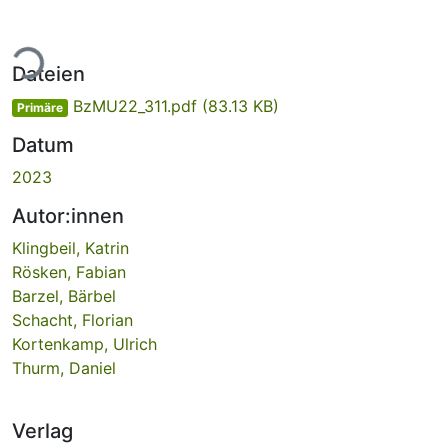
Lade...
Dateien
BzMU22_311.pdf
(83.13 KB)
Primäre
Datum
2023
Autor:innen
Klingbeil, Katrin
Rösken, Fabian
Barzel, Bärbel
Schacht, Florian
Kortenkamp, Ulrich
Thurm, Daniel
Verlag