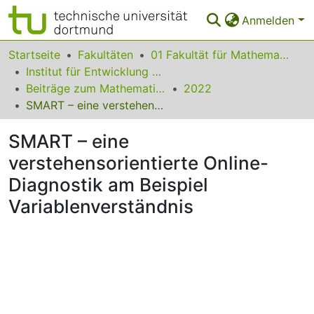
Anmelden
Bereiche & Sammlungen
Startseite
Fakultäten
01 Fakultät für Mathematik
Institut für Entwicklung und Erforschung des Mathematikunterrichts
Das gesamte Repositorium
Beiträge zum Mathematikunterricht
2022
SMART – eine verstehensorientierte Online-Diagnostik am Beispiel Variablenverständnis
Statistiken
SMART – eine
FAQ
verstehensorientierte Online-
Leitlinien
Diagnostik am Beispiel
Zurück zur Startseite
Variablenverständnis