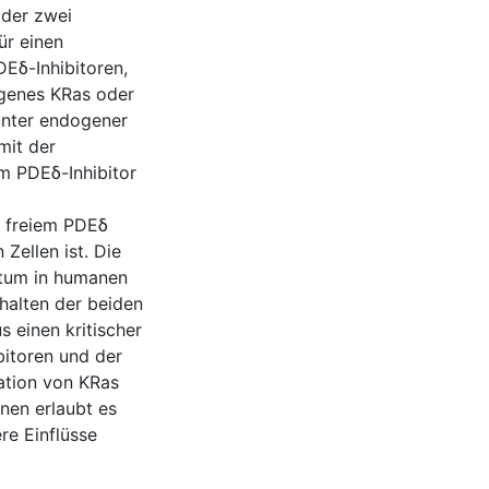
oder zwei
ür einen
Eδ-Inhibitoren,
ogenes KRas oder
unter endogener
mit der
m PDEδ-Inhibitor
n freiem PDEδ
Zellen ist. Die
stum in humanen
halten der beiden
s einen kritischer
bitoren und der
ation von KRas
nen erlaubt es
re Einflüsse