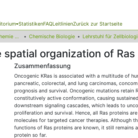
itorium
Statistiken
FAQ
Leitlinien
Zurück zur Startseite
03 Fakultät für Chemie und Chemische Biologie
Chemische Biologie
Lehrstuhl für Zellbiolog
 spatial organization of Ras 
Zusammenfassung
Oncogenic KRas is associated with a multitude of hu
pancreatic, colorectal, and lung carcinomas, concom
prognosis and survival. Oncogenic mutations retain R
constitutively active conformation, causing sustained
downstream signaling cascades, which leads to unco
proliferation and survival. Hence, all Ras proteins are
molecules for targeted cancer therapies. Although th
functions of Ras proteins are known, it still remains
protein so far.