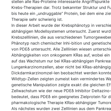
stellen alle Ras-Proteine interessante Angriffspunkte 
Krebs-Therapien dar. Trotz bekannter Struktur und Fu
bis heute ein „undruggable“ Protein, bei dem eine zie
Therapie sehr schwierig ist.
In dieser Arbeit wurde der Krebsphänotyp in versch
abhängigen Modellsystemen untersucht. Zuerst wur
Krebszelllinien, die aus verschiedenen Tumorgewebe
Phänotyp nach chemischer Inhi-bition und genetisch
von PDEδ untersucht. Alle Zelllinien wiesen unterschi
Abhängigkeiten von onkogenem KRas auf, wobei ein s
auf das Wachstum nur bei KRas-abhängigen Pankrea
Lungenkarzinomzellen, aber nicht bei KRas-abhängi
Dickdarmkarzinomzel-len beobachtet werden konnte.
Wildtyp-Zellen zeigten zumeist kein vermindertes W
genetische Manipulation zeigte exakt die gleichen Ef
Zellwachstum wie der neue PDEδ Inhibitor Deltazino-
bedeutet, dass PDEδ ein geeignetes Zielprotein für d
pharmakologische Therapie KRas-abhängiger Tumore 
Als nächstes wurden zwei Zelllinien aus dem Pankre