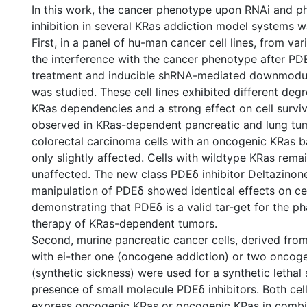
In this work, the cancer phenotype upon RNAi and p
inhibition in several KRas addiction model systems w
First, in a panel of hu-man cancer cell lines, from var
the interference with the cancer phenotype after PDE
treatment and inducible shRNA-mediated downmodu
was studied. These cell lines exhibited different de
KRas dependencies and a strong effect on cell surviv
observed in KRas-dependent pancreatic and lung tum
colorectal carcinoma cells with an oncogenic KRas
only slightly affected. Cells with wildtype KRas rem
unaffected. The new class PDEδ inhibitor Deltazinone
manipulation of PDEδ showed identical effects on ce
demonstrating that PDEδ is a valid tar-get for the p
therapy of KRas-dependent tumors.
Second, murine pancreatic cancer cells, derived from
with ei-ther one (oncogene addiction) or two oncog
(synthetic sickness) were used for a synthetic lethal 
presence of small molecule PDEδ inhibitors. Both cell 
express oncogenic KRas or oncogenic KRas in combi