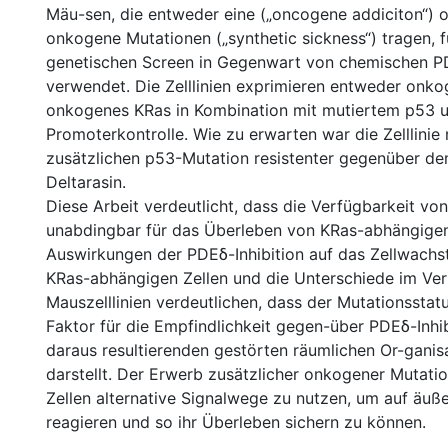
Mäu-sen, die entweder eine („oncogene addiciton“) 
onkogene Mutationen („synthetic sickness“) tragen, f
genetischen Screen in Gegenwart von chemischen PD
verwendet. Die Zelllinien exprimieren entweder onk
onkogenes KRas in Kombination mit mutiertem p53 
Promoterkontrolle. Wie zu erwarten war die Zelllinie 
zusätzlichen p53-Mutation resistenter gegenüber de
Deltarasin.
Diese Arbeit verdeutlicht, dass die Verfügbarkeit vo
unabdingbar für das Überleben von KRas-abhängigen 
Auswirkungen der PDEδ-Inhibition auf das Zellwach
KRas-abhängigen Zellen und die Unterschiede im Ver
Mauszelllinien verdeutlichen, dass der Mutationsstatu
Faktor für die Empfindlichkeit gegen-über PDEδ-Inhi
daraus resultierenden gestörten räumlichen Or-ganis
darstellt. Der Erwerb zusätzlicher onkogener Mutatio
Zellen alternative Signalwege zu nutzen, um auf äuße
reagieren und so ihr Überleben sichern zu können.