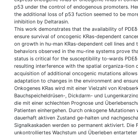
p53 under the control of endogenous promoters. Here,
the additional loss of p53 fuction seemed to be mor
inhibition by Deltarasin.
This work demonstrates that the availability of PDEδ 
ensure survival of oncogenic KRas-dependent cancer 
on growth in hu-man KRas-dependent cell lines and t
behaviors observed in the mu-rine systems prove tha
status is critical for the susceptibility to-wards PDEδ
resulting interference with the spatial organiza-tion 
acquisition of additional oncogenic mutations allows
adaptation to changes in the environment and ensures
Onkogenes KRas wird mit einer Vielzahl von Krebse
Bauchspeicheldrüsen-, Dickdarm- und Lungenkarzino
die mit einer schlechten Prognose und Überlebensch
Patienten einhergehen. Durch onkogene Mutationen w
dauerhaft aktiven Zustand ge-halten und nachgescha
Signalkaskaden werden so permanent aktiviert. Die 
unkontrolliertes Wachstum und Überleben entarteter 