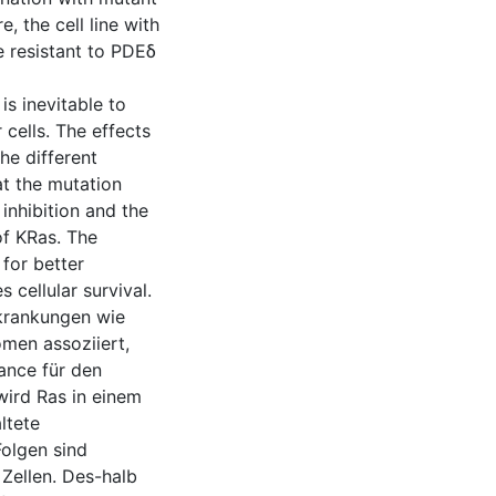
 the cell line with
e resistant to PDEδ
is inevitable to
cells. The effects
he different
t the mutation
 inhibition and the
of KRas. The
 for better
 cellular survival.
rkrankungen wie
men assoziiert,
ance für den
ird Ras in einem
ltete
Folgen sind
Zellen. Des-halb