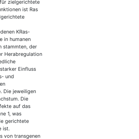
für zielgerichtete
nktionen ist Ras
lgerichtete
iedenen KRas-
de in humanen
n stammten, der
er Herabregulation
edliche
tarker Einfluss
s- und
gen
 Die jeweiligen
achstum. Die
fekte auf das
ne 1, was
ie gerichtete
ist.
as von transgenen