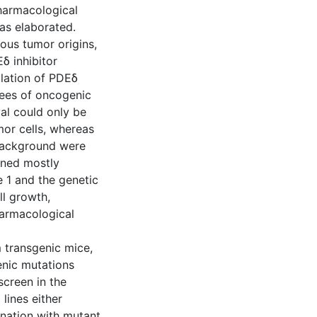
harmacological
as elaborated.
ious tumor origins,
δ inhibitor
lation of PDEδ
grees of oncogenic
al could only be
or cells, whereas
 background were
ained mostly
 1 and the genetic
ll growth,
harmacological
 transgenic mice,
enic mutations
screen in the
lines either
nation with mutant