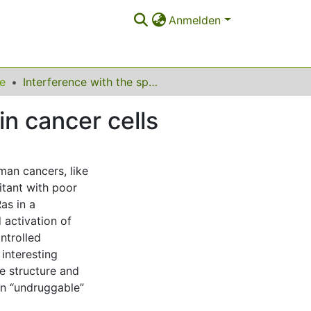
Anmelden
ie
Interference with the spatial organization of Ras in cancer cells
in cancer cells
man cancers, like
itant with poor
as in a
 activation of
ntrolled
 interesting
e structure and
 an “undruggable”