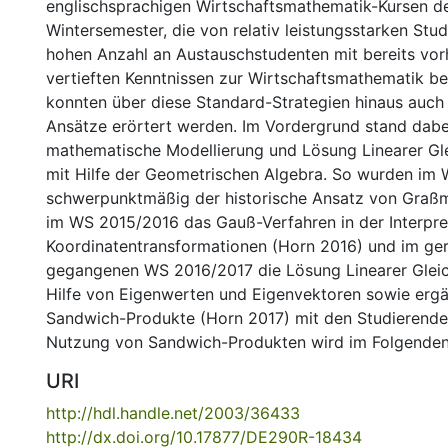
englischsprachigen Wirtschaftsmathematik-Kursen d
Wintersemester, die von relativ leistungsstarken Stu
hohen Anzahl an Austauschstudenten mit bereits vo
vertieften Kenntnissen zur Wirtschaftsmathematik b
konnten über diese Standard-Strategien hinaus auch 
Ansätze erörtert werden. Im Vordergrund stand dabe
mathematische Modellierung und Lösung Linearer G
mit Hilfe der Geometrischen Algebra. So wurden im
schwerpunktmäßig der historische Ansatz von Graß
im WS 2015/2016 das Gauß-Verfahren in der Interpret
Koordinatentransformationen (Horn 2016) und im ge
gegangenen WS 2016/2017 die Lösung Linearer Glei
Hilfe von Eigenwerten und Eigenvektoren sowie erg
Sandwich-Produkte (Horn 2017) mit den Studierenden
Nutzung von Sandwich-Produkten wird im Folgenden 
URI
http://hdl.handle.net/2003/36433
http://dx.doi.org/10.17877/DE290R-18434