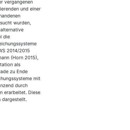
er vergangenen
dierenden und einer
rhandenen
esucht wurden,
alternative
i die
leichungssysteme
 WS 2014/2015
mann (Horn 2015),
ation als
rade zu Ende
chungssysteme mit
änzend durch
 erarbeitet. Diese
dargestellt.