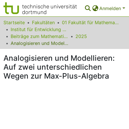
Anmelden
Bereiche & Sammlungen
Startseite
Fakultäten
01 Fakultät für Mathematik
Institut für Entwicklung und Erforschung des Mathematikunterrichts
Das gesamte Repositorium
Beiträge zum Mathematikunterricht
2025
Analogisieren und Modellieren: Auf zwei unterschiedlichen Wegen zur Max-Plus-Algebra
Statistiken
Analogisieren und Modellieren:
FAQ
Auf zwei unterschiedlichen
Leitlinien
Wegen zur Max-Plus-Algebra
Zurück zur Startseite