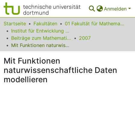
Anmelden
Bereiche & Sammlungen
Startseite
Fakultäten
01 Fakultät für Mathematik
Institut für Entwicklung und Erforschung des Mathematikunterrichts
Das gesamte Repositorium
Beiträge zum Mathematikunterricht
2007
Mit Funktionen naturwissenschaftliche Daten modellieren
Statistiken
Mit Funktionen
FAQ
naturwissenschaftliche Daten
Leitlinien
modellieren
Zurück zur Startseite