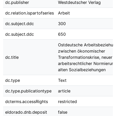
dc.publisher
Westdeutscher Verlag
dc.relation.ispartofseries
Arbeit
dc.subject.ddc
300
dc.subject.ddc
650
Ostdeutsche Arbeitsbeziehu
zwischen ökonomischer
dc.title
Transformationskrise, neuer
arbeitsrechtlicher Normierun
alten Sozialbeziehungen
dc.type
Text
dc.type.publicationtype
article
dcterms.accessRights
restricted
eldorado.dnb.deposit
false