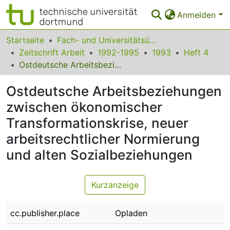
Anmelden
Bereiche & Sammlungen
Startseite
Fach- und Universitätsübergreifendes
Zeitschrift Arbeit
1992-1995
1993
Heft 4
Das gesamte Repositorium
Ostdeutsche Arbeitsbeziehungen zwischen ökonomischer Transformationskrise, neuer arbeitsrechtlicher Normierung und alten Sozialbeziehungen
Statistiken
Ostdeutsche Arbeitsbeziehungen
FAQ
zwischen ökonomischer
Transformationskrise, neuer
Leitlinien
arbeitsrechtlicher Normierung
Zurück zur Startseite
und alten Sozialbeziehungen
Kurzanzeige
cc.publisher.place
Opladen