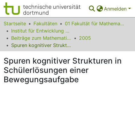
Anmelden
Bereiche & Sammlungen
Startseite
Fakultäten
01 Fakultät für Mathematik
Institut für Entwicklung und Erforschung des Mathematikunterrichts
Das gesamte Repositorium
Beiträge zum Mathematikunterricht
2005
Spuren kognitiver Strukturen in Schülerlösungen einer Bewegungsaufgabe
Statistiken
Spuren kognitiver Strukturen in
FAQ
Schülerlösungen einer
Leitlinien
Bewegungsaufgabe
Zurück zur Startseite